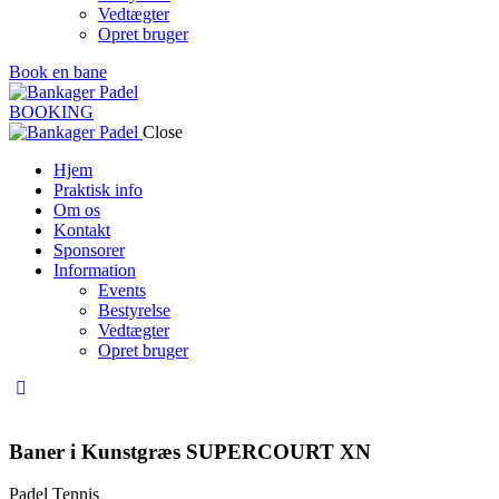
Vedtægter
Opret bruger
Book en bane
BOOKING
Close
Hjem
Praktisk info
Om os
Kontakt
Sponsorer
Information
Events
Bestyrelse
Vedtægter
Opret bruger
Baner i Kunstgræs SUPERCOURT XN
Padel Tennis