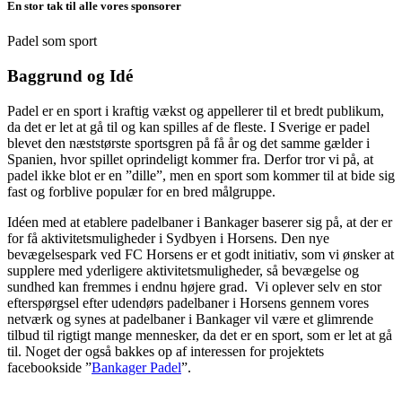
En stor tak til alle vores sponsorer
Padel som sport
Baggrund og Idé
Padel er en sport i kraftig vækst og appellerer til et bredt publikum,
da det er let at gå til og kan spilles af de fleste. I Sverige er padel
blevet den næststørste sportsgren på få år og det samme gælder i
Spanien, hvor spillet oprindeligt kommer fra. Derfor tror vi på, at
padel ikke blot er en ”dille”, men en sport som kommer til at bide sig
fast og forblive populær for en bred målgruppe.
Idéen med at etablere padelbaner i Bankager baserer sig på, at der er
for få aktivitetsmuligheder i Sydbyen i Horsens. Den nye
bevægelsespark ved FC Horsens er et godt initiativ, som vi ønsker at
supplere med yderligere aktivitetsmuligheder, så bevægelse og
sundhed kan fremmes i endnu højere grad. Vi oplever selv en stor
efterspørgsel efter udendørs padelbaner i Horsens gennem vores
netværk og synes at padelbaner i Bankager vil være et glimrende
tilbud til rigtigt mange mennesker, da det er en sport, som er let at gå
til. Noget der også bakkes op af interessen for projektets
facebookside ”
Bankager Padel
”.