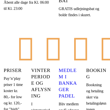
BAT
Åbent alle dage fra Kl. 06:00
til Kl. 23:00
GRATIS udlejningsbat og
bolde findes i skuret.
PRISER
VINTER
MEDLE
BOOKIN
PERIOD
M I
G
Pay’n’play
E OG
BANKA
priser 1 time
Bookning
AFLYSN
GER
koster kr.
og betaling
ING
PADEL
80,- for low
sker via
og kr. 120,-
betalingsløsn
I
Bliv medlem
for "high"
ingen