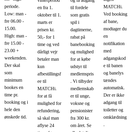
vinterperiod
og få adgang
periode.
MATCHi.
en fra 1.
til fordele
Low: man -
Ved booking
oktober til 1.
som gratis
fre 06.00 -
af bane,
marts er
spil i
15.00.
modtager du
prisen kr.
dagtimerne,
High: man -
en
50,- for 1
rabat på
fre 15.00 -
notifikation
time og ved
banebooking
23.00 +
med
dårligt vejr
og mulighed
weekenden.
adgangskod
betaler man
for at købe
Der skal
e til banen
kun
udstyr til
som
og banelys
afbestillingsf
medlemspris
minimum
tændes
ee til
. Vi tilbyder
bookes en
automatisk.
MATCHi.
medlemskab
time pr.
Der er ikke
for at få
er til unge,
booking og i
adgang til
mulighed for
voksne og
hele den
toiletter og
refundering,
pensionister
ønskede tid.
omklædning
så skal man
fra 300 kr.
.
aflyse 24
om året. Se